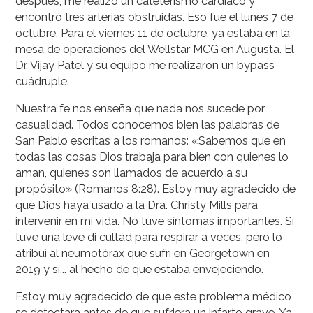
después, me realizó un cateterismo cardíaco y
encontró tres arterias obstruidas. Eso fue el lunes 7 de
octubre. Para el viernes 11 de octubre, ya estaba en la
mesa de operaciones del Wellstar MCG en Augusta. El
Dr. Vijay Patel y su equipo me realizaron un bypass
cuádruple.
Nuestra fe nos enseña que nada nos sucede por
casualidad. Todos conocemos bien las palabras de
San Pablo escritas a los romanos: «Sabemos que en
todas las cosas Dios trabaja para bien con quienes lo
aman, quienes son llamados de acuerdo a su
propósito» (Romanos 8:28). Estoy muy agradecido de
que Dios haya usado a la Dra. Christy Mills para
intervenir en mi vida. No tuve síntomas importantes. Sí
tuve una leve di cultad para respirar a veces, pero lo
atribuí al neumotórax que sufrí en Georgetown en
2019 y sí... al hecho de que estaba envejeciendo.
Estoy muy agradecido de que este problema médico
se detectara antes de que sufriera un infarto grave. Ya