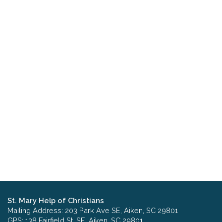
St. Mary Help of Christians
Mailing Address: 203 Park Ave SE, Aiken, SC 29801
GPS: 138 Fairfield St. SE, Aiken, SC 29801