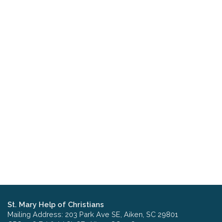
St. Mary Help of Christians
Mailing Address: 203 Park Ave SE, Aiken, SC 29801